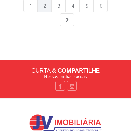
1
2
3
4
5
6
CURTA &
COMPARTILHE
Nossas mídias sociais