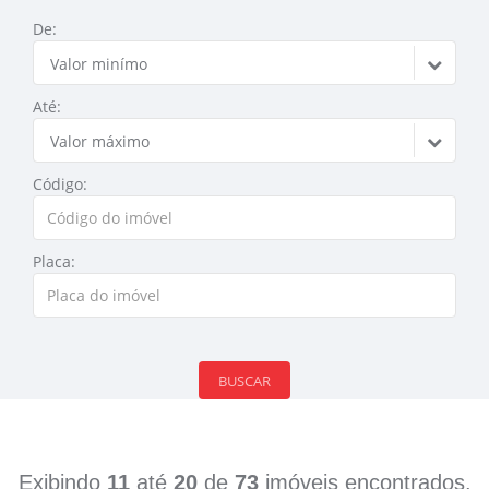
De:
Valor minímo
Até:
Valor máximo
Código:
Placa:
BUSCAR
Exibindo
11
até
20
de
73
imóveis encontrados.