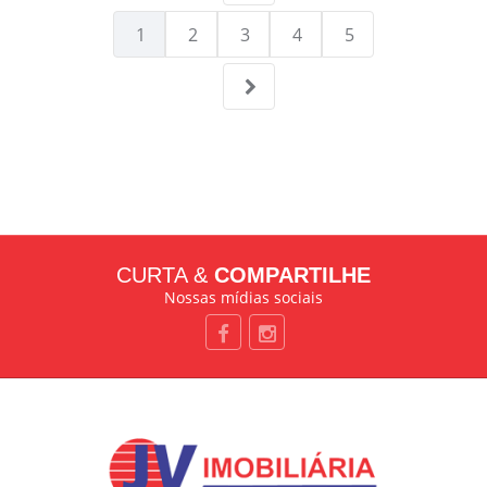
1
2
3
4
5
CURTA &
COMPARTILHE
Nossas mídias sociais