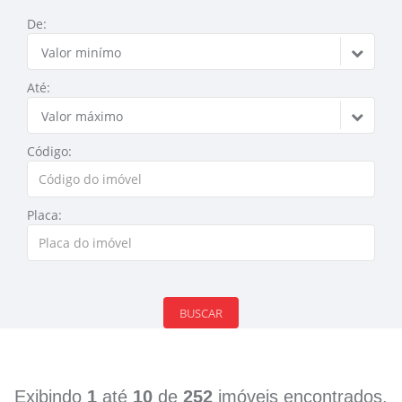
De:
Valor minímo
Até:
Valor máximo
Código:
Placa:
BUSCAR
Exibindo
1
até
10
de
252
imóveis encontrados.