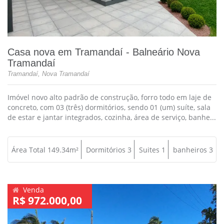
Casa nova em Tramandaí - Balneário Nova
Tramandaí
Tramandaí, Nova Tramandaí
Imóvel novo alto padrão de construção, forro todo em laje de
concreto, com 03 (três) dormitórios, sendo 01 (um) suíte, sala
de estar e jantar integrados, cozinha, área de serviço, banhe...
Área Total 149.34m²
Dormitórios 3
Suites 1
banheiros 3
Venda
R$ 972.000,00