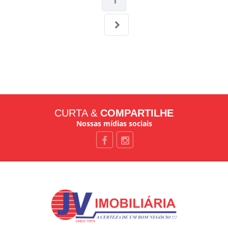
1
CURTA &
COMPARTILHE
Nossas mídias sociais