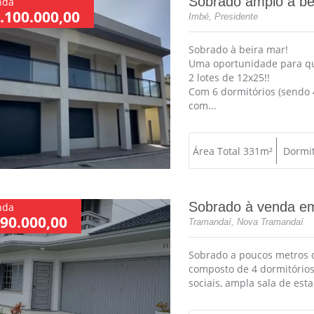
Sobrado amplo à be
nda
.100.000,00
Imbé, Presidente
Sobrado à beira mar!
Uma oportunidade para qu
2 lotes de 12x25!!
Com 6 dormitórios (sendo 4 
com...
Área Total 331m²
Dormit
Sobrado à venda e
nda
90.000,00
Tramandaí, Nova Tramandaí
Sobrado a poucos metros 
composto de 4 dormitórios
sociais, ampla sala de esta