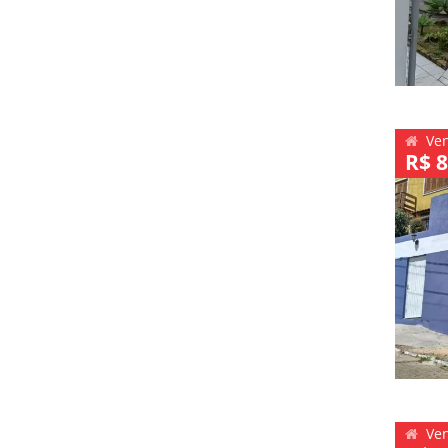
Ve
R$ 8
Ve