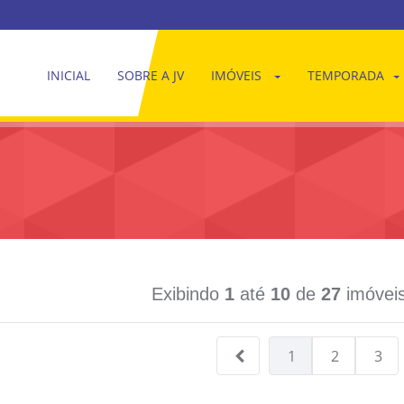
INICIAL
SOBRE A JV
IMÓVEIS
TEMPORADA
Exibindo
1
até
10
de
27
imóveis
1
2
3