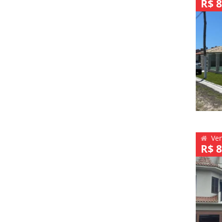
R$ 8
Ve
R$ 8