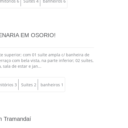
mitórios 6
Suites 4
banheiros 6
ENARIA EM OSORIO!
te superior; com 01 suíte ampla c/ banheira de
raço com bela vista, na parte inferior; 02 suítes,
 sala de estar e jan...
itórios 3
Suites 2
banheiros 1
m Tramandaí