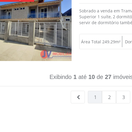
Sobrado a venda em Trama
Superior 1 suíte, 2 dormitó
servir de dormitório também
Área Total 249.29m²
Dor
Exibindo
1
até
10
de
27
imóveis
1
2
3