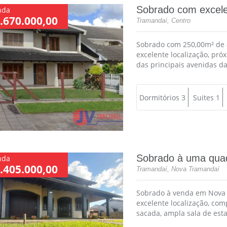
Sobrado com excele
nda
.670.000,00
Tramandaí, Centro
Sobrado com 250,00m² de 
excelente localização, pró
das principais avenidas da
Dormitórios 3
Suites 1
Sobrado à uma quad
nda
.405.000,00
Tramandaí, Nova Tramandaí
Sobrado à venda em Nova 
excelente localização, com
sacada, ampla sala de estar