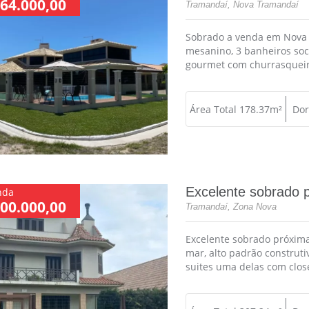
64.000,00
Tramandaí, Nova Tramandaí
Sobrado a venda em Nova 
mesanino, 3 banheiros socia
gourmet com churrasqueira,
Área Total 178.37m²
Dor
Excelente sobrado 
nda
00.000,00
Tramandaí, Zona Nova
Excelente sobrado próxima
mar, alto padrão construti
suites uma delas com closet