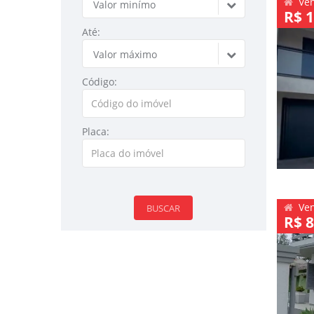
Ve
Valor minímo
R$ 1
Até:
Valor máximo
Código:
Placa:
Ve
BUSCAR
R$ 8