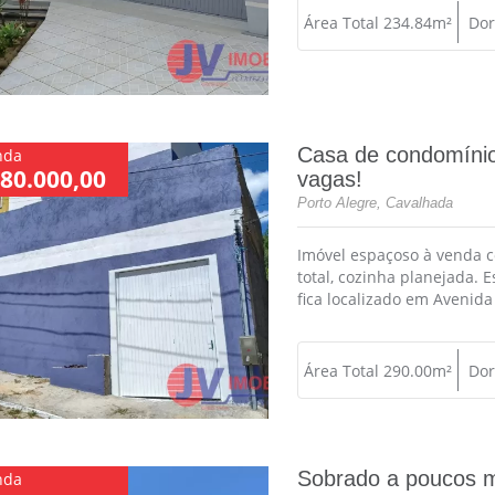
Área Total 234.84m²
Dor
Casa de condomínio
nda
80.000,00
vagas!
Porto Alegre, Cavalhada
Imóvel espaçoso à venda c
total, cozinha planejada. 
fica localizado em Avenida
Área Total 290.00m²
Dor
Sobrado a poucos 
nda