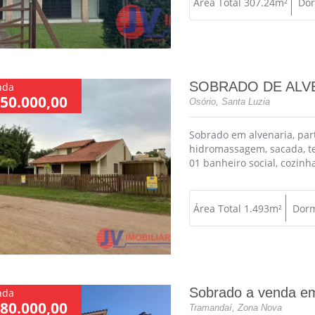
Área Total 307.24m²
Dor
SOBRADO DE ALV
nda
50.000,00
Osório, Santa Luzia
Sobrado em alvenaria, par
hidromassagem, sacada, ter
01 banheiro social, cozinha,
Área Total 1.493m²
Dorm
Sobrado a venda e
nda
80.000,00
Tramandaí, Zona Nova