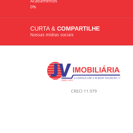
Acabamentos
0%
CURTA &
COMPARTILHE
Nossas mídias sociais
CRECI 11.979