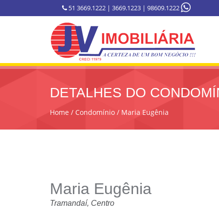
51 3669.1222 | 3669.1223 | 98609.1222
DETALHES DO CONDOMÍ
Home
Condomínio
Maria Eugênia
Maria Eugênia
Tramandaí, Centro