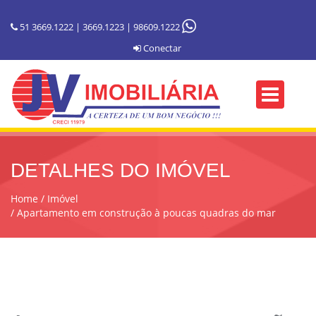
51 3669.1222 | 3669.1223 | 98609.1222
Conectar
DETALHES DO IMÓVEL
Home
Imóvel
Apartamento em construção à poucas quadras do mar