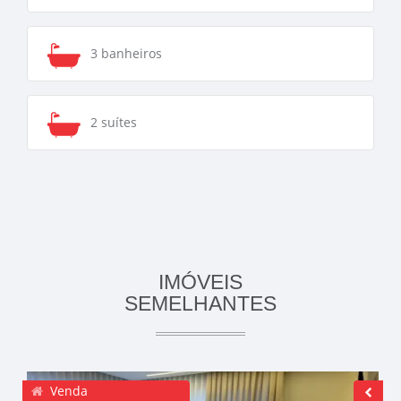
3 banheiros
2 suítes
IMÓVEIS
SEMELHANTES
Venda