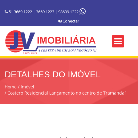
51 3669.1222 | 3669.1223 | 98609.1222
Conectar
DETALHES DO IMÓVEL
Home
Imóvel
Costero Residencial Lançamento no centro de Tramandaí