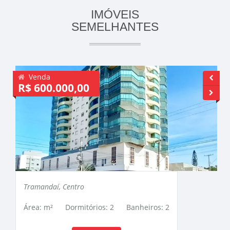
IMÓVEIS
SEMELHANTES
Venda
R$ 600.000,00
R
Tramandaí, Centro
Área: m²
Dormitórios: 2
Banheiros: 2