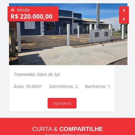
Venda
R$ 220.000,00
R
Tramandaí, Oásis do Sul
Área: 70.00m²
Dormitórios: 2
Banheiros: 1
VEJA MAIS
CURTA &
COMPARTILHE