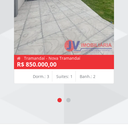
Tramandaí - Nova Tramandaí
R$ 850.000,00
Dorm.: 3
Suites: 1
Banh.: 2