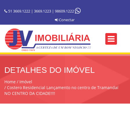
51 3669.1222 | 3669.1223 | 98609.1222
Conectar
DETALHES DO IMÓVEL
Home
Imóvel
Costero Residencial Lançamento no centro de Tramandaí
NO CENTRO DA CIDADE!!!!