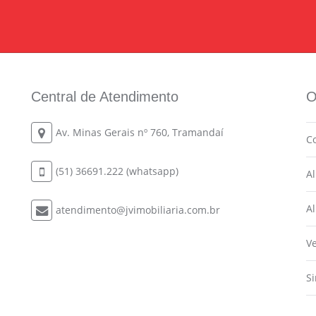
Central de Atendimento
O
Av. Minas Gerais nº 760, Tramandaí
C
(51) 36691.222 (whatsapp)
A
A
atendimento@jvimobiliaria.com.br
V
S