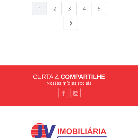
1
2
3
4
5
CURTA &
COMPARTILHE
Nossas mídias sociais